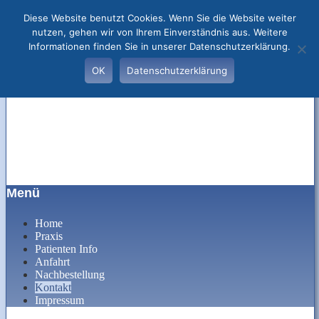
Diese Website benutzt Cookies. Wenn Sie die Website weiter
nutzen, gehen wir von Ihrem Einverständnis aus. Weitere
Informationen finden Sie in unserer Datenschutzerklärung.
OK
Datenschutzerklärung
Praxis für Neurologie, Psychiatrie und
Menü
ZNP Hilden
Nervenheilkunde – – Walder Str.
Zum
Home
38 40721 Hilden Telefon 02103
Inhalt
Praxis
springen
Patienten Info
54864 Fax 02103 581234
Anfahrt
Nachbestellung
Kontakt
Impressum